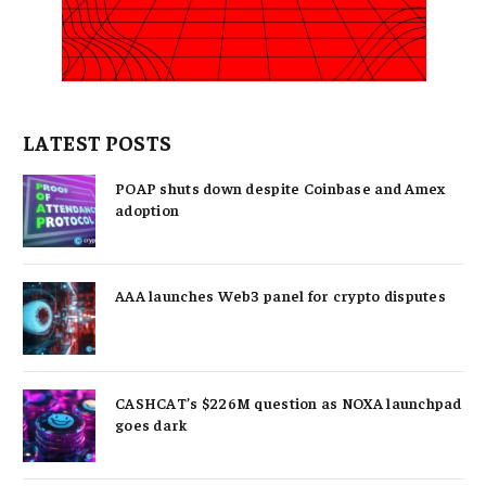
LATEST POSTS
POAP shuts down despite Coinbase and Amex
adoption
AAA launches Web3 panel for crypto disputes
CASHCAT’s $226M question as NOXA launchpad
goes dark