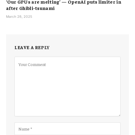
‘Our GPUs are melting’ — OpenAI puts limiter in
after Ghibli-tsunami
March 28, 2025
LEAVE A REPLY