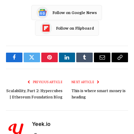
Follow on Google News
Follow on Flipboard
Facebook
Twitter
Pinterest
LinkedIn
Tumblr
Email
Copy
Link
PREVIOUS ARTICLE
NEXT ARTICLE
Scalability, Part 2: Hypercubes
This is where smart money is
| Ethereum Foundation Blog
heading
Yeek.io